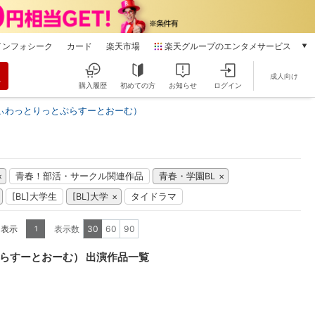
インフォシーク
カード
楽天市場
楽天グループのエンタメサービス
動画配信
成人向け
楽天TV
購入履歴
初めての方
お知らせ
ログイン
本/ゲーム/CD/DVD
ぃわっとりっとぷらすーとおーむ）
楽天ブックス
電子書籍
楽天Kobo
雑誌読み放題
青春！部活・サークル関連作品
青春・学園BL
楽天マガジン
[BL]大学生
[BL]大学
タイドラマ
音楽配信
楽天ミュージック
を表示
表示数
30
60
90
1
動画配信ガイド
Rakuten PLAY
らすーとおーむ） 出演作品一覧
無料テレビ
Rチャンネル
チケット