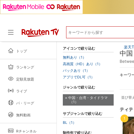
楽天T
アイコンで絞り込む
トップ
中国
無料あり（1）
Betw
高画質（HD）あり（1）
ランキング
ドラマ
パックあり（1）
キーワ
アプリでDL可（1）
定額見放題
ジャンルで絞り込む
ライブ
並び替
中国・台湾・タイドラマ
（1）
パ・リーグ
ティテ
サブジャンルで絞り込む
無料動画
1
BL（1）
Rチャンネル
制作年で絞り込む