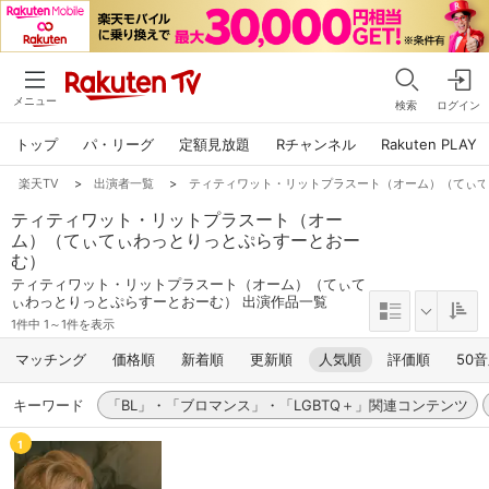
メニュー
検索
ログイン
トップ
パ・リーグ
定額見放題
Rチャンネル
Rakuten PLAY
楽天TV
>
出演者一覧
>
ティティワット・リットプラスート（オーム）（てぃ
ティティワット・リットプラスート（オー
ム）（てぃてぃわっとりっとぷらすーとおー
む）
ティティワット・リットプラスート（オーム）（てぃて
ぃわっとりっとぷらすーとおーむ） 出演作品一覧
1件中 1～1件を表示
マッチング
価格順
新着順
更新順
人気順
評価順
50
キーワード
「BL」・「ブロマンス」・「LGBTQ＋」関連コンテンツ
1