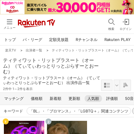
メニュー
検索
ログイン
トップ
パ・リーグ
定額見放題
Rチャンネル
Rakuten PLAY
楽天TV
>
出演者一覧
>
ティティワット・リットプラスート（オーム）（てぃ
ティティワット・リットプラスート（オー
ム）（てぃてぃわっとりっとぷらすーとおー
む）
ティティワット・リットプラスート（オーム）（てぃて
ぃわっとりっとぷらすーとおーむ） 出演作品一覧
2件中 1～2件を表示
マッチング
価格順
新着順
更新順
人気順
評価順
50
キーワード
「BL」・「ブロマンス」・「LGBTQ＋」関連コンテンツ
1
2