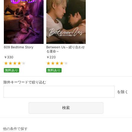
609 Bedtime Story
Between Us～縒り合わせ
る運命～
￥
330
￥
220
無料あり
無料あり
除外キーワードで絞り込む
を除く
他の条件で探す