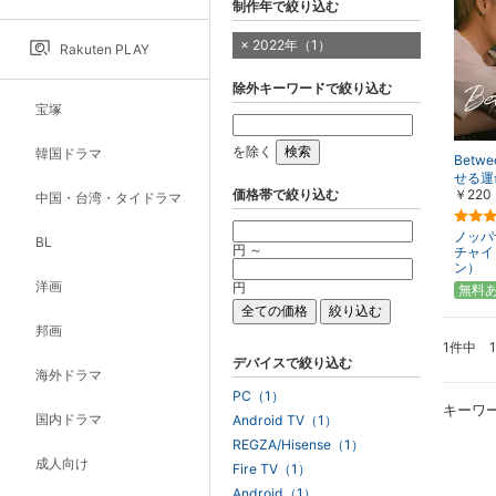
制作年で絞り込む
2022年（1）
Rakuten PLAY
除外キーワードで絞り込む
宝塚
を除く
韓国ドラマ
Betw
せる運
価格帯で絞り込む
￥220
中国・台湾・タイドラマ
ノッパ
BL
円 ～
チャイ
ン）
洋画
円
無料
邦画
1件中 
デバイスで絞り込む
海外ドラマ
PC（1）
キーワ
国内ドラマ
Android TV（1）
REGZA/Hisense（1）
成人向け
Fire TV（1）
Android（1）