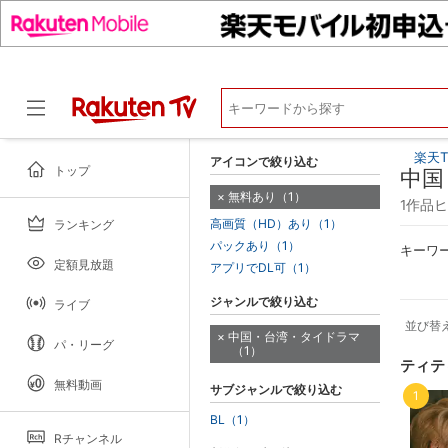
楽天T
アイコンで絞り込む
トップ
中国
無料あり（1）
1作品
高画質（HD）あり（1）
ランキング
ドラマ
パックあり（1）
キーワ
定額見放題
アプリでDL可（1）
ジャンルで絞り込む
ライブ
並び替
中国・台湾・タイドラマ
パ・リーグ
（1）
ティテ
無料動画
サブジャンルで絞り込む
1
BL（1）
Rチャンネル