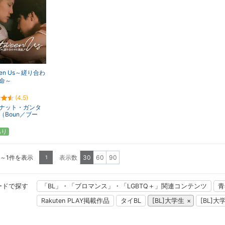
een Us～縒り合わ
命～
(4.5)
ナット・ガンタ
（Boun／ブー
あり
1～1件を表示
表示数
30
60
90
1
ードで探す
「BL」・「ブロマンス」・「LGBTQ＋」関連コンテンツ
青
Rakuten PLAY掲載作品
タイBL
[BL]大学生
[BL]大