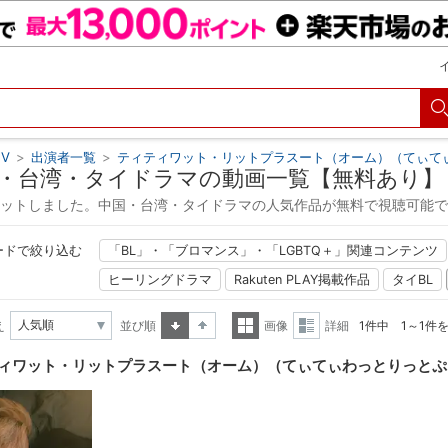
V
>
出演者一覧
>
ティティワット・リットプラスート（オーム）（てぃて
・台湾・タイドラマの動画一覧【無料あり】
ヒットしました。中国・台湾・タイドラマの人気作品が無料で視聴可能
ードで絞り込む
「BL」・「ブロマンス」・「LGBTQ＋」関連コンテンツ
ヒーリングドラマ
Rakuten PLAY掲載作品
タイBL
え
並び順
画像
詳細
1件中 1～1件
昇順
降順
一覧
詳細
ィワット・リットプラスート（オーム）（てぃてぃわっとりっとぷ
表示
表示