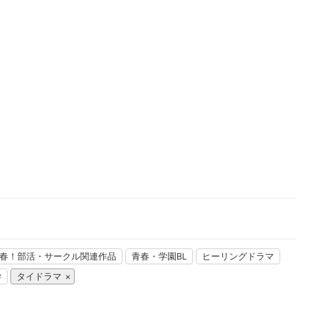
楽天チケット
エンタメニュース
推し楽
春！部活・サークル関連作品
青春・学園BL
ヒーリングドラマ
学
タイドラマ