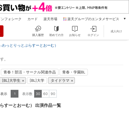
インフォシーク
カード
楽天市場
楽天グループのエンタメサービス
動画配信
成人向け
楽天TV
購入履歴
初めての方
お知らせ
ログイン
本/ゲーム/CD/DVD
ぃわっとりっとぷらすーとおーむ）
楽天ブックス
電子書籍
です。
楽天Kobo
雑誌読み放題
青春！部活・サークル関連作品
青春・学園BL
楽天マガジン
[BL]大学生
[BL]大学
タイドラマ
音楽配信
楽天ミュージック
を表示
表示数
30
60
90
1
動画配信ガイド
Rakuten PLAY
らすーとおーむ） 出演作品一覧
無料テレビ
Rチャンネル
チケット