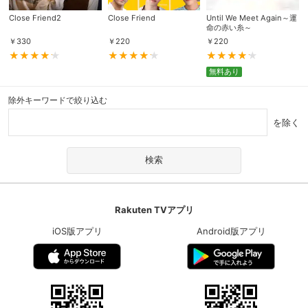
Close Friend2
Close Friend
Until We Meet Again～運
命の赤い糸～
￥
330
￥
220
￥
220
無料あり
除外キーワードで絞り込む
を除く
Rakuten TVアプリ
iOS版アプリ
Android版アプリ