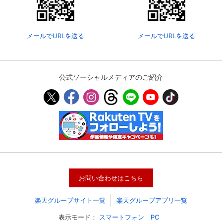
メールでURLを送る
メールでURLを送る
公式ソーシャルメディアのご紹介
会員設定
会員情報
閉じる
お問い合わせはこちら
基本情報、本人連絡先、パスワード 、クレ
会員情報変更
ジットカード情報の変更が可能です。
楽天グループサイト一覧
楽天グループアプリ一覧
表示モード：
スマートフォン
PC
決済方法変更
決済方法の変更が可能です。