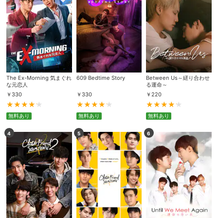
The Ex-Morning 気まぐれ
609 Bedtime Story
Between Us～縒り合わせ
な元恋人
る運命～
￥
330
￥
330
￥
220
無料あり
無料あり
無料あり
4
5
6