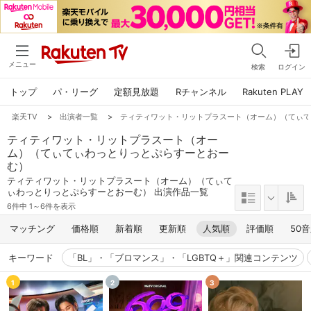
メニュー
検索
ログイン
トップ
パ・リーグ
定額見放題
Rチャンネル
Rakuten PLAY
楽天TV
>
出演者一覧
>
ティティワット・リットプラスート（オーム）（てぃ
ティティワット・リットプラスート（オー
ム）（てぃてぃわっとりっとぷらすーとおー
む）
ティティワット・リットプラスート（オーム）（てぃて
ぃわっとりっとぷらすーとおーむ） 出演作品一覧
6件中 1～6件を表示
マッチング
価格順
新着順
更新順
人気順
評価順
50
キーワード
「BL」・「ブロマンス」・「LGBTQ＋」関連コンテンツ
1
2
3