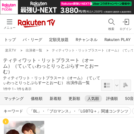
メニュー
検索
ログイン
トップ
パ・リーグ
定額見放題
Rチャンネル
Rakuten PLAY
楽天TV
>
出演者一覧
>
ティティワット・リットプラスート（オーム）（てぃ
ティティワット・リットプラスート（オー
ム）（てぃてぃわっとりっとぷらすーとおー
む）
ティティワット・リットプラスート（オーム）（てぃて
ぃわっとりっとぷらすーとおーむ） 出演作品一覧
1件中 1～1件を表示
マッチング
価格順
新着順
更新順
人気順
評価順
50
キーワード
「BL」・「ブロマンス」・「LGBTQ＋」関連コンテンツ
1