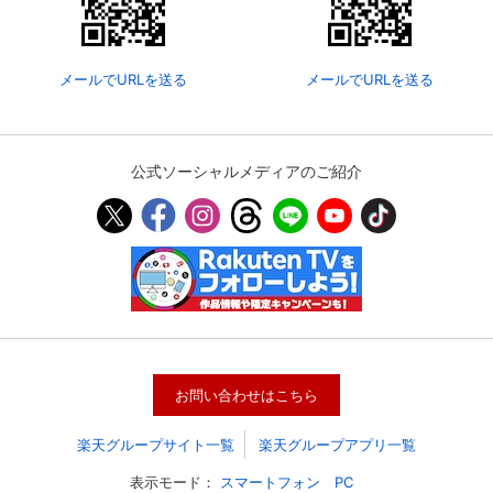
メールでURLを送る
メールでURLを送る
公式ソーシャルメディアのご紹介
会員設定
会員情報
閉じる
お問い合わせはこちら
基本情報、本人連絡先、パスワード 、クレ
会員情報変更
ジットカード情報の変更が可能です。
楽天グループサイト一覧
楽天グループアプリ一覧
表示モード：
スマートフォン
PC
決済方法変更
決済方法の変更が可能です。