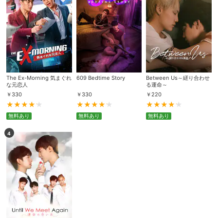
The Ex-Morning 気まぐれ
609 Bedtime Story
Between Us～縒り合わせ
な元恋人
る運命～
￥
330
￥
330
￥
220
無料あり
無料あり
無料あり
4