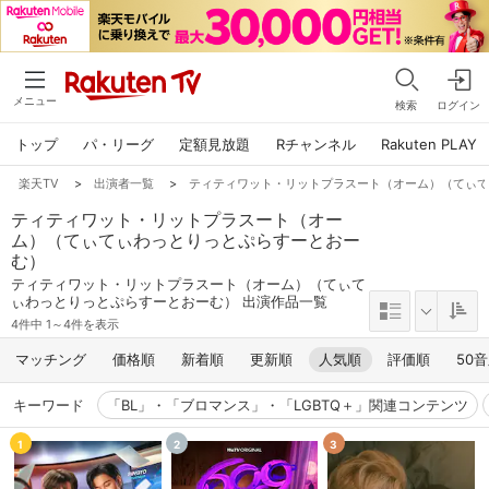
メニュー
検索
ログイン
トップ
パ・リーグ
定額見放題
Rチャンネル
Rakuten PLAY
楽天TV
>
出演者一覧
>
ティティワット・リットプラスート（オーム）（てぃ
ティティワット・リットプラスート（オー
ム）（てぃてぃわっとりっとぷらすーとおー
む）
ティティワット・リットプラスート（オーム）（てぃて
ぃわっとりっとぷらすーとおーむ） 出演作品一覧
4件中 1～4件を表示
マッチング
価格順
新着順
更新順
人気順
評価順
50
キーワード
「BL」・「ブロマンス」・「LGBTQ＋」関連コンテンツ
1
2
3