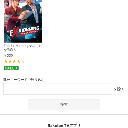
The Ex-Morning 気まぐれ
な元恋人
￥
330
無料あり
除外キーワードで絞り込む
を除く
Rakuten TVアプリ