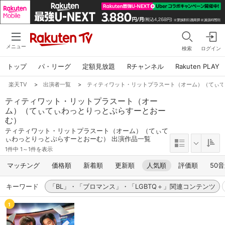
メニュー
検索
ログイン
トップ
パ・リーグ
定額見放題
Rチャンネル
Rakuten PLAY
楽天TV
>
出演者一覧
>
ティティワット・リットプラスート（オーム）（てぃ
ティティワット・リットプラスート（オー
ム）（てぃてぃわっとりっとぷらすーとおー
む）
ティティワット・リットプラスート（オーム）（てぃて
ぃわっとりっとぷらすーとおーむ） 出演作品一覧
1件中 1～1件を表示
マッチング
価格順
新着順
更新順
人気順
評価順
50
キーワード
「BL」・「ブロマンス」・「LGBTQ＋」関連コンテンツ
1