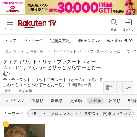
メニュー
検索
ログイン
トップ
パ・リーグ
定額見放題
Rチャンネル
Rakuten PLAY
楽天TV
>
出演者一覧
>
ティティワット・リットプラスート（オーム）（てぃ
ティティワット・リットプラスート（オー
ム）（てぃてぃわっとりっとぷらすーとおー
む）
ティティワット・リットプラスート（オーム）（てぃて
ぃわっとりっとぷらすーとおーむ） 出演作品一覧
1件中 1～1件を表示
マッチング
価格順
新着順
更新順
人気順
評価順
50
キーワード
「BL」・「ブロマンス」・「LGBTQ＋」関連コンテンツ
1