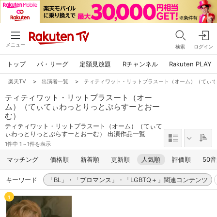
メニュー
検索
ログイン
トップ
パ・リーグ
定額見放題
Rチャンネル
Rakuten PLAY
楽天TV
>
出演者一覧
>
ティティワット・リットプラスート（オーム）（てぃ
ティティワット・リットプラスート（オー
ム）（てぃてぃわっとりっとぷらすーとおー
む）
ティティワット・リットプラスート（オーム）（てぃて
ぃわっとりっとぷらすーとおーむ） 出演作品一覧
1件中 1～1件を表示
マッチング
価格順
新着順
更新順
人気順
評価順
50
キーワード
「BL」・「ブロマンス」・「LGBTQ＋」関連コンテンツ
1