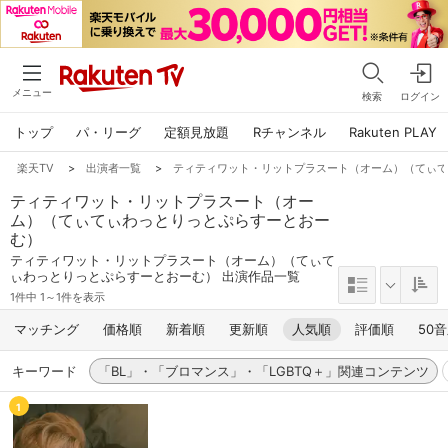
メニュー
検索
ログイン
トップ
パ・リーグ
定額見放題
Rチャンネル
Rakuten PLAY
楽天TV
>
出演者一覧
>
ティティワット・リットプラスート（オーム）（てぃ
ティティワット・リットプラスート（オー
ム）（てぃてぃわっとりっとぷらすーとおー
む）
ティティワット・リットプラスート（オーム）（てぃて
ぃわっとりっとぷらすーとおーむ） 出演作品一覧
1件中 1～1件を表示
マッチング
価格順
新着順
更新順
人気順
評価順
50
キーワード
「BL」・「ブロマンス」・「LGBTQ＋」関連コンテンツ
1