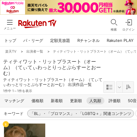
メニュー
検索
ログイン
トップ
パ・リーグ
定額見放題
Rチャンネル
Rakuten PLAY
楽天TV
>
出演者一覧
>
ティティワット・リットプラスート（オーム）（てぃ
ティティワット・リットプラスート（オー
ム）（てぃてぃわっとりっとぷらすーとおー
む）
ティティワット・リットプラスート（オーム）（てぃて
ぃわっとりっとぷらすーとおーむ） 出演作品一覧
1件中 1～1件を表示
マッチング
価格順
新着順
更新順
人気順
評価順
50
キーワード
「BL」・「ブロマンス」・「LGBTQ＋」関連コンテンツ
1