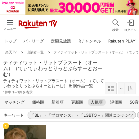
メニュー
検索
ログイン
トップ
パ・リーグ
定額見放題
Rチャンネル
Rakuten PLAY
楽天TV
>
出演者一覧
>
ティティワット・リットプラスート（オーム）（てぃ
ティティワット・リットプラスート（オー
ム）（てぃてぃわっとりっとぷらすーとおー
む）
ティティワット・リットプラスート（オーム）（てぃて
ぃわっとりっとぷらすーとおーむ） 出演作品一覧
1件中 1～1件を表示
マッチング
価格順
新着順
更新順
人気順
評価順
50
キーワード
「BL」・「ブロマンス」・「LGBTQ＋」関連コンテンツ
1