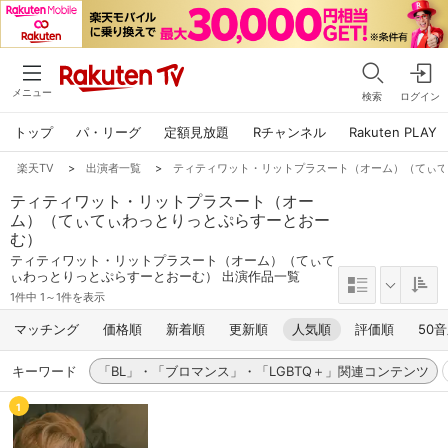
メニュー
検索
ログイン
トップ
パ・リーグ
定額見放題
Rチャンネル
Rakuten PLAY
楽天TV
>
出演者一覧
>
ティティワット・リットプラスート（オーム）（てぃ
ティティワット・リットプラスート（オー
ム）（てぃてぃわっとりっとぷらすーとおー
む）
ティティワット・リットプラスート（オーム）（てぃて
ぃわっとりっとぷらすーとおーむ） 出演作品一覧
1件中 1～1件を表示
マッチング
価格順
新着順
更新順
人気順
評価順
50
キーワード
「BL」・「ブロマンス」・「LGBTQ＋」関連コンテンツ
1