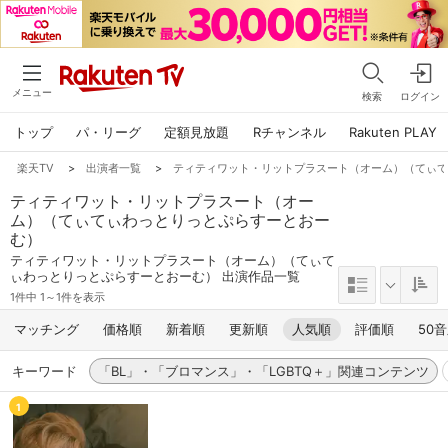
メニュー
検索
ログイン
トップ
パ・リーグ
定額見放題
Rチャンネル
Rakuten PLAY
楽天TV
>
出演者一覧
>
ティティワット・リットプラスート（オーム）（てぃ
ティティワット・リットプラスート（オー
ム）（てぃてぃわっとりっとぷらすーとおー
む）
ティティワット・リットプラスート（オーム）（てぃて
ぃわっとりっとぷらすーとおーむ） 出演作品一覧
1件中 1～1件を表示
マッチング
価格順
新着順
更新順
人気順
評価順
50
キーワード
「BL」・「ブロマンス」・「LGBTQ＋」関連コンテンツ
1