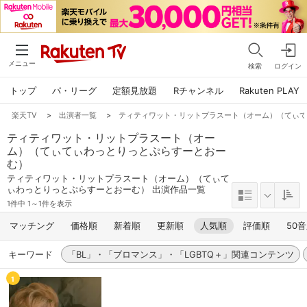
メニュー
検索
ログイン
トップ
パ・リーグ
定額見放題
Rチャンネル
Rakuten PLAY
楽天TV
>
出演者一覧
>
ティティワット・リットプラスート（オーム）（てぃ
ティティワット・リットプラスート（オー
ム）（てぃてぃわっとりっとぷらすーとおー
む）
ティティワット・リットプラスート（オーム）（てぃて
ぃわっとりっとぷらすーとおーむ） 出演作品一覧
1件中 1～1件を表示
マッチング
価格順
新着順
更新順
人気順
評価順
50
キーワード
「BL」・「ブロマンス」・「LGBTQ＋」関連コンテンツ
1