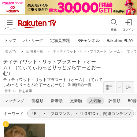
メニュー
検索
ログイン
トップ
パ・リーグ
定額見放題
Rチャンネル
Rakuten PLAY
楽天TV
>
出演者一覧
>
ティティワット・リットプラスート（オーム）（てぃ
ティティワット・リットプラスート（オー
ム）（てぃてぃわっとりっとぷらすーとおー
む）
ティティワット・リットプラスート（オーム）（てぃて
ぃわっとりっとぷらすーとおーむ） 出演作品一覧
1件中 1～1件を表示
マッチング
価格順
新着順
更新順
人気順
評価順
50
キーワード
「BL」・「ブロマンス」・「LGBTQ＋」関連コンテンツ
1