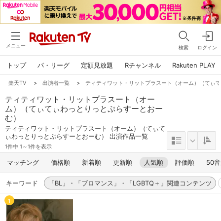
メニュー
検索
ログイン
トップ
パ・リーグ
定額見放題
Rチャンネル
Rakuten PLAY
楽天TV
>
出演者一覧
>
ティティワット・リットプラスート（オーム）（てぃ
ティティワット・リットプラスート（オー
ム）（てぃてぃわっとりっとぷらすーとおー
む）
ティティワット・リットプラスート（オーム）（てぃて
ぃわっとりっとぷらすーとおーむ） 出演作品一覧
1件中 1～1件を表示
マッチング
価格順
新着順
更新順
人気順
評価順
50
キーワード
「BL」・「ブロマンス」・「LGBTQ＋」関連コンテンツ
1