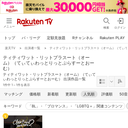
メニュー
検索
ログイン
トップ
パ・リーグ
定額見放題
Rチャンネル
Rakuten PLAY
楽天TV
>
出演者一覧
>
ティティワット・リットプラスート（オーム）（てぃ
ティティワット・リットプラスート（オー
ム）（てぃてぃわっとりっとぷらすーとおー
む）
ティティワット・リットプラスート（オーム）（てぃて
ぃわっとりっとぷらすーとおーむ） 出演作品一覧
1件中 1～1件を表示
マッチング
価格順
新着順
更新順
人気順
評価順
50
キーワード
「BL」・「ブロマンス」・「LGBTQ＋」関連コンテンツ
1