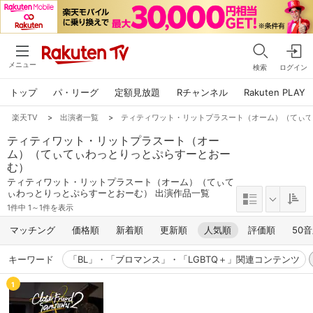
メニュー
検索
ログイン
トップ
パ・リーグ
定額見放題
Rチャンネル
Rakuten PLAY
楽天TV
>
出演者一覧
>
ティティワット・リットプラスート（オーム）（てぃ
ティティワット・リットプラスート（オー
ム）（てぃてぃわっとりっとぷらすーとおー
む）
ティティワット・リットプラスート（オーム）（てぃて
ぃわっとりっとぷらすーとおーむ） 出演作品一覧
1件中 1～1件を表示
マッチング
価格順
新着順
更新順
人気順
評価順
50
キーワード
「BL」・「ブロマンス」・「LGBTQ＋」関連コンテンツ
1