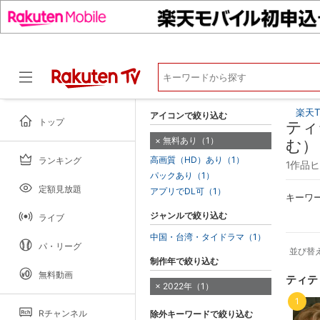
楽天T
アイコンで絞り込む
トップ
ティ
無料あり（1）
む）
高画質（HD）あり（1）
ランキング
ドラマ
1作品
パックあり（1）
定額見放題
アプリでDL可（1）
キーワ
ジャンルで絞り込む
ライブ
中国・台湾・タイドラマ（1）
パ・リーグ
並び替
制作年で絞り込む
無料動画
ティテ
2022年（1）
1
Rチャンネル
除外キーワードで絞り込む