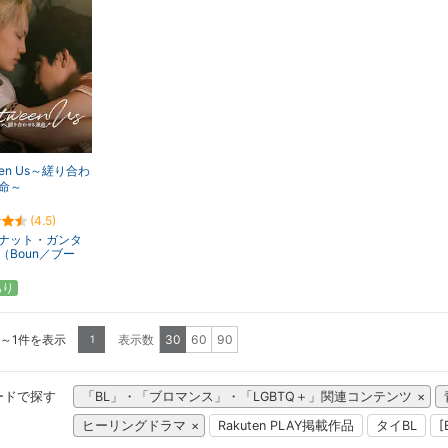
een Us～縒り合わ
命～
(4.5)
ナット・ガンタ
（Boun／ブー
あり
1～1件を表示
表示数
30
60
90
1
ードで探す
「BL」・「ブロマンス」・「LGBTQ＋」関連コンテンツ
ヒーリングドラマ
Rakuten PLAY掲載作品
タイBL