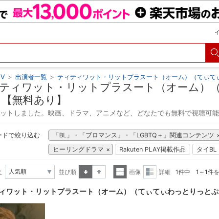
V
>
出演者一覧
>
ティティワット・リットプラスート（オーム）（てぃて
ティワット・リットプラスート（オーム）
 【無料あり】
ヒットしました。映画、ドラマ、アニメなど、どなたでも無料で視聴可
ードで絞り込む
「BL」・「ブロマンス」・「LGBTQ＋」関連コンテンツ
ヒーリングドラマ
Rakuten PLAY掲載作品
タイBL
え
並び順
画像
詳細
1件中 1～1件
昇順
降順
一覧
詳細
ィワット・リットプラスート（オーム）（てぃてぃわっとりっとぷ
表示
表示