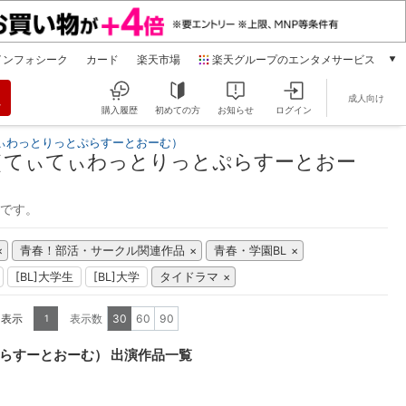
インフォシーク
カード
楽天市場
楽天グループのエンタメサービス
動画配信
成人向け
楽天TV
購入履歴
初めての方
お知らせ
ログイン
本/ゲーム/CD/DVD
ぃわっとりっとぷらすーとおーむ）
楽天ブックス
（てぃてぃわっとりっとぷらすーとおー
電子書籍
楽天Kobo
能です。
雑誌読み放題
楽天マガジン
青春！部活・サークル関連作品
青春・学園BL
音楽配信
[BL]大学生
[BL]大学
タイドラマ
楽天ミュージック
動画配信ガイド
を表示
表示数
30
60
90
1
Rakuten PLAY
無料テレビ
らすーとおーむ） 出演作品一覧
Rチャンネル
チケット