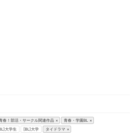
楽天チケット
エンタメニュース
推し楽
青春！部活・サークル関連作品
青春・学園BL
[BL]大学生
[BL]大学
タイドラマ