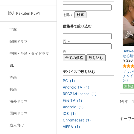
Rakuten PLAY
を除く
価格帯で絞り込む
宝塚
円 ～
韓国ドラマ
Betw
円
中国・台湾・タイドラマ
せる運
￥220
BL
デバイスで絞り込む
ノッパ
チャイ
洋画
ン）
PC（1）
無料
Android TV（1）
邦画
REGZA/Hisense（1）
Fire TV（1）
海外ドラマ
1件中 
Android（1）
国内ドラマ
iOS（1）
キーワ
Chromecast（1）
成人向け
VIERA（1）