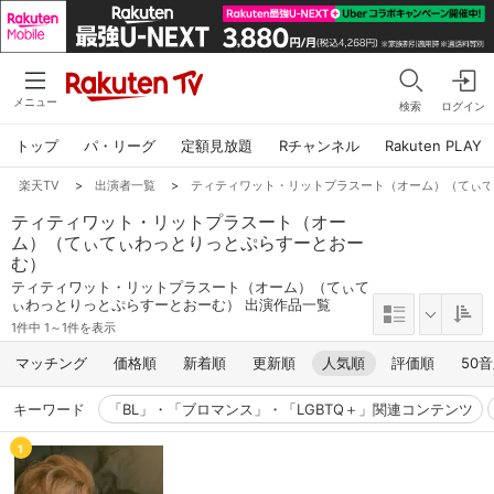
メニュー
検索
ログイン
トップ
パ・リーグ
定額見放題
Rチャンネル
Rakuten PLAY
楽天TV
>
出演者一覧
>
ティティワット・リットプラスート（オーム）（てぃ
ティティワット・リットプラスート（オー
ム）（てぃてぃわっとりっとぷらすーとおー
む）
ティティワット・リットプラスート（オーム）（てぃて
ぃわっとりっとぷらすーとおーむ） 出演作品一覧
1件中 1～1件を表示
マッチング
価格順
新着順
更新順
人気順
評価順
50
キーワード
「BL」・「ブロマンス」・「LGBTQ＋」関連コンテンツ
1