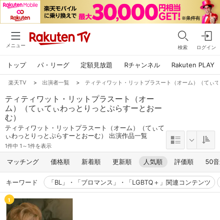
メニュー
検索
ログイン
トップ
パ・リーグ
定額見放題
Rチャンネル
Rakuten PLAY
楽天TV
>
出演者一覧
>
ティティワット・リットプラスート（オーム）（てぃ
ティティワット・リットプラスート（オー
ム）（てぃてぃわっとりっとぷらすーとおー
む）
ティティワット・リットプラスート（オーム）（てぃて
ぃわっとりっとぷらすーとおーむ） 出演作品一覧
1件中 1～1件を表示
マッチング
価格順
新着順
更新順
人気順
評価順
50
キーワード
「BL」・「ブロマンス」・「LGBTQ＋」関連コンテンツ
1