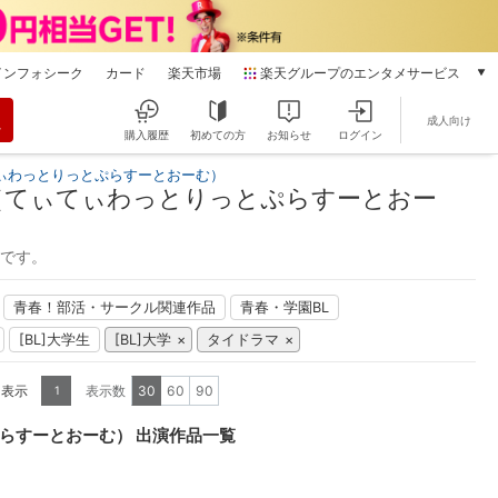
インフォシーク
カード
楽天市場
楽天グループのエンタメサービス
動画配信
成人向け
楽天TV
購入履歴
初めての方
お知らせ
ログイン
本/ゲーム/CD/DVD
ぃわっとりっとぷらすーとおーむ）
楽天ブックス
（てぃてぃわっとりっとぷらすーとおー
電子書籍
楽天Kobo
能です。
雑誌読み放題
楽天マガジン
青春！部活・サークル関連作品
青春・学園BL
音楽配信
[BL]大学生
[BL]大学
タイドラマ
楽天ミュージック
動画配信ガイド
を表示
表示数
30
60
90
1
Rakuten PLAY
無料テレビ
らすーとおーむ） 出演作品一覧
Rチャンネル
チケット