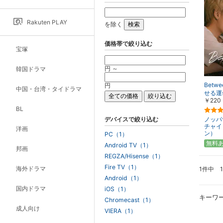
Rakuten PLAY
を除く
価格帯で絞り込む
宝塚
円 ～
韓国ドラマ
Betw
円
中国・台湾・タイドラマ
せる運
￥220
BL
デバイスで絞り込む
ノッパ
チャイ
洋画
ン）
PC（1）
無料
Android TV（1）
邦画
REGZA/Hisense（1）
Fire TV（1）
海外ドラマ
1件中 
Android（1）
国内ドラマ
iOS（1）
キーワ
Chromecast（1）
成人向け
VIERA（1）