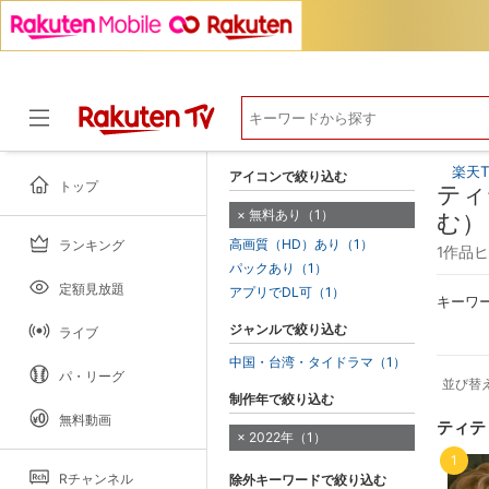
楽天T
アイコンで絞り込む
トップ
ティ
無料あり（1）
む）
高画質（HD）あり（1）
ランキング
ドラマ
1作品
パックあり（1）
定額見放題
アプリでDL可（1）
キーワ
ジャンルで絞り込む
ライブ
中国・台湾・タイドラマ（1）
パ・リーグ
並び替
制作年で絞り込む
無料動画
ティテ
2022年（1）
1
Rチャンネル
除外キーワードで絞り込む