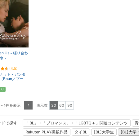
een Us～縒り合わ
命～
(4.5)
ナット・ガンタ
（Boun／ブー
あり
1～1件を表示
表示数
30
60
90
1
ードで探す
「BL」・「ブロマンス」・「LGBTQ＋」関連コンテンツ
青
Rakuten PLAY掲載作品
タイBL
[BL]大学生
[BL]大学