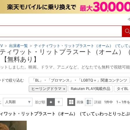
V
>
出演者一覧
>
ティティワット・リットプラスート（オーム）（てぃて
ティワット・リットプラスート（オーム）
 【無料あり】
ヒットしました。映画、ドラマ、アニメなど、どなたでも無料で視聴可
ードで絞り込む
「BL」・「ブロマンス」・「LGBTQ＋」関連コンテンツ
ヒーリングドラマ
Rakuten PLAY掲載作品
タイBL
え
並び順
画像
詳細
1件中 1～1件
昇順
降順
一覧
詳細
ィワット・リットプラスート（オーム）（てぃてぃわっとりっとぷ
表示
表示