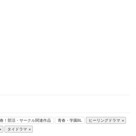
楽天チケット
エンタメニュース
推し楽
春！部活・サークル関連作品
青春・学園BL
ヒーリングドラマ
タイドラマ