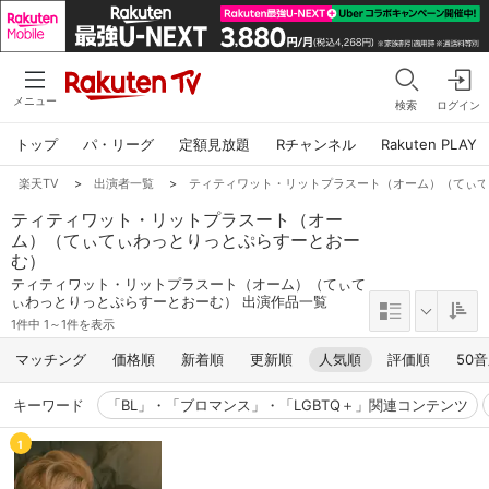
メニュー
検索
ログイン
トップ
パ・リーグ
定額見放題
Rチャンネル
Rakuten PLAY
楽天TV
>
出演者一覧
>
ティティワット・リットプラスート（オーム）（てぃ
ティティワット・リットプラスート（オー
ム）（てぃてぃわっとりっとぷらすーとおー
む）
ティティワット・リットプラスート（オーム）（てぃて
ぃわっとりっとぷらすーとおーむ） 出演作品一覧
1件中 1～1件を表示
マッチング
価格順
新着順
更新順
人気順
評価順
50
キーワード
「BL」・「ブロマンス」・「LGBTQ＋」関連コンテンツ
1