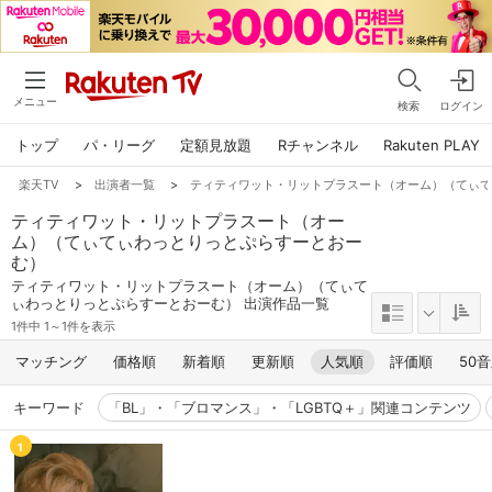
メニュー
検索
ログイン
トップ
パ・リーグ
定額見放題
Rチャンネル
Rakuten PLAY
楽天TV
>
出演者一覧
>
ティティワット・リットプラスート（オーム）（てぃ
ティティワット・リットプラスート（オー
ム）（てぃてぃわっとりっとぷらすーとおー
む）
ティティワット・リットプラスート（オーム）（てぃて
ぃわっとりっとぷらすーとおーむ） 出演作品一覧
1件中 1～1件を表示
マッチング
価格順
新着順
更新順
人気順
評価順
50
キーワード
「BL」・「ブロマンス」・「LGBTQ＋」関連コンテンツ
1