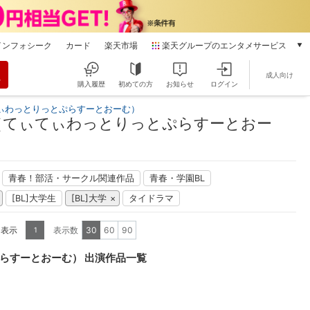
インフォシーク
カード
楽天市場
楽天グループのエンタメサービス
動画配信
成人向け
楽天TV
購入履歴
初めての方
お知らせ
ログイン
本/ゲーム/CD/DVD
ぃわっとりっとぷらすーとおーむ）
楽天ブックス
（てぃてぃわっとりっとぷらすーとおー
電子書籍
楽天Kobo
雑誌読み放題
青春！部活・サークル関連作品
青春・学園BL
楽天マガジン
[BL]大学生
[BL]大学
タイドラマ
音楽配信
楽天ミュージック
を表示
表示数
30
60
90
1
動画配信ガイド
Rakuten PLAY
らすーとおーむ） 出演作品一覧
無料テレビ
Rチャンネル
チケット