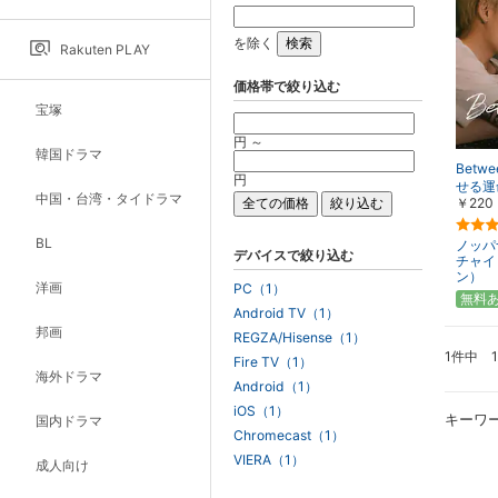
を除く
Rakuten PLAY
価格帯で絞り込む
宝塚
円 ～
韓国ドラマ
Betw
円
せる運
中国・台湾・タイドラマ
￥220
BL
ノッパ
デバイスで絞り込む
チャイ
ン）
洋画
PC（1）
無料
Android TV（1）
邦画
REGZA/Hisense（1）
1件中 
Fire TV（1）
海外ドラマ
Android（1）
iOS（1）
キーワ
国内ドラマ
Chromecast（1）
VIERA（1）
成人向け