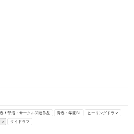
楽天チケット
エンタメニュース
推し楽
春！部活・サークル関連作品
青春・学園BL
ヒーリングドラマ
学
タイドラマ