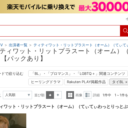
V
>
出演者一覧
>
ティティワット・リットプラスート（オーム）（てぃて
ティワット・リットプラスート（オーム）
 【パックあり】
ードで絞り込む
「BL」・「ブロマンス」・「LGBTQ＋」関連コンテンツ
ヒーリングドラマ
Rakuten PLAY掲載作品
タイBL
え
並び順
画像
詳細
1件中 1～1件
昇順
降順
一覧
詳細
ィワット・リットプラスート（オーム）（てぃてぃわっとりっとぷ
表示
表示