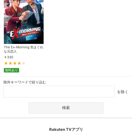
The Ex-Morning 気まぐれ
な元恋人
￥
330
無料あり
除外キーワードで絞り込む
を除く
Rakuten TVアプリ