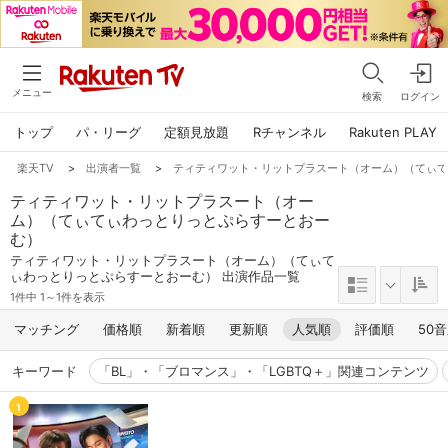
メニュー
検索
ログイン
トップ
パ・リーグ
定額見放題
Rチャンネル
Rakuten PLAY
楽天TV
>
出演者一覧
>
ティティワット・リットプラスート（オーム）（てぃ
ティティワット・リットプラスート（オー
ム）（てぃてぃわっとりっとぷらすーとおー
む）
ティティワット・リットプラスート（オーム）（てぃて
ぃわっとりっとぷらすーとおーむ） 出演作品一覧
1件中 1～1件を表示
マッチング
価格順
新着順
更新順
人気順
評価順
50
キーワード
「BL」・「ブロマンス」・「LGBTQ＋」関連コンテンツ
1