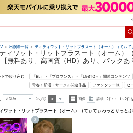
V
>
出演者一覧
>
ティティワット・リットプラスート（オーム）（てぃて
ティワット・リットプラスート（オーム）
 【無料あり、高画質（HD）あり、パックあ
ードで絞り込む
「BL」・「ブロマンス」・「LGBTQ＋」関連コンテンツ
青春！部活・サークル関連作品
ファンタジーBL
ヒ
え
並び順
画像
詳細
2件中 1～2件
昇順
降順
一覧
詳細
ィワット・リットプラスート（オーム）（てぃてぃわっとりっとぷ
表示
表示
2