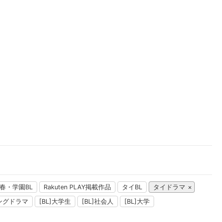
楽天チケット
エンタメニュース
推し楽
春・学園BL
Rakuten PLAY掲載作品
タイBL
タイドラマ
ングドラマ
[BL]大学生
[BL]社会人
[BL]大学