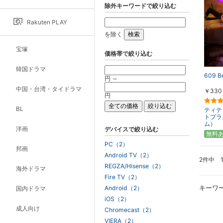
除外キーワードで絞り込む
Rakuten PLAY
を除く
宝塚
価格帯で絞り込む
韓国ドラマ
609 B
円 ～
中国・台湾・タイドラマ
￥330
円
BL
ティテ
トプラ
ム）
洋画
デバイスで絞り込む
無料
PC（2）
邦画
Android TV（2）
2件中 
REGZA/Hisense（2）
海外ドラマ
Fire TV（2）
キーワ
Android（2）
国内ドラマ
iOS（2）
成人向け
Chromecast（2）
VIERA（2）