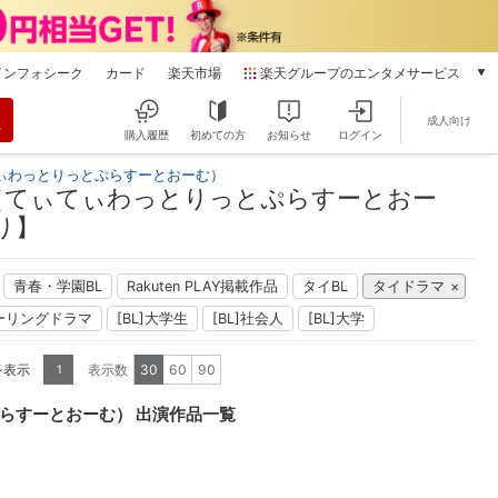
インフォシーク
カード
楽天市場
楽天グループのエンタメサービス
動画配信
成人向け
楽天TV
購入履歴
初めての方
お知らせ
ログイン
本/ゲーム/CD/DVD
ぃわっとりっとぷらすーとおーむ）
楽天ブックス
（てぃてぃわっとりっとぷらすーとおー
電子書籍
り】
楽天Kobo
雑誌読み放題
青春・学園BL
Rakuten PLAY掲載作品
タイBL
タイドラマ
楽天マガジン
ーリングドラマ
[BL]大学生
[BL]社会人
音楽配信
[BL]大学
楽天ミュージック
を表示
表示数
30
60
90
1
動画配信ガイド
Rakuten PLAY
らすーとおーむ） 出演作品一覧
無料テレビ
Rチャンネル
チケット