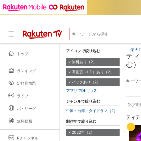
楽天T
アイコンで絞り込む
トップ
ティ
無料あり（2）
む）
ランキング
高画質（HD）あり（2）
ドラマ
キーワ
パックあり（2）
定額見放題
アプリでDL可（2）
ライブ
ジャンルで絞り込む
並び替
パ・リーグ
中国・台湾・タイドラマ（2）
ティテ
無料動画
制作年で絞り込む
1
2022年（2）
Rチャンネル