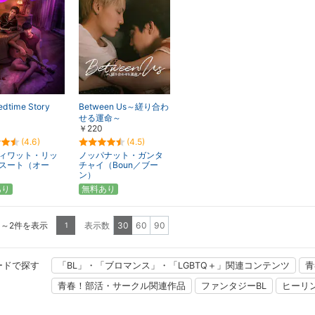
edtime Story
Between Us～縒り合わ
せる運命～
￥220
(4.6)
(4.5)
ィワット・リッ
ノッパナット・ガンタ
スート（オー
チャイ（Boun／ブー
ン）
あり
無料あり
1～2件を表示
表示数
30
60
90
1
ードで探す
「BL」・「ブロマンス」・「LGBTQ＋」関連コンテンツ
青
青春！部活・サークル関連作品
ファンタジーBL
ヒーリ