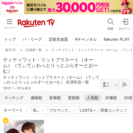
メニュー
検索
ログイン
トップ
パ・リーグ
定額見放題
Rチャンネル
Rakuten PLAY
楽天TV
>
出演者一覧
>
ティティワット・リットプラスート（オーム）（てぃ
ティティワット・リットプラスート（オー
ム）（てぃてぃわっとりっとぷらすーとおー
む）
ティティワット・リットプラスート（オーム）（てぃて
ぃわっとりっとぷらすーとおーむ） 出演作品一覧
1件中 1～1件を表示
マッチング
価格順
新着順
更新順
人気順
評価順
50
キーワード
「BL」・「ブロマンス」・「LGBTQ＋」関連コンテンツ
1