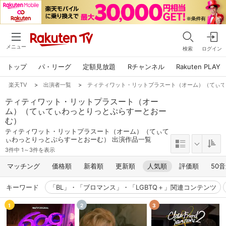
メニュー
検索
ログイン
トップ
パ・リーグ
定額見放題
Rチャンネル
Rakuten PLAY
楽天TV
>
出演者一覧
>
ティティワット・リットプラスート（オーム）（てぃ
ティティワット・リットプラスート（オー
ム）（てぃてぃわっとりっとぷらすーとおー
む）
ティティワット・リットプラスート（オーム）（てぃて
ぃわっとりっとぷらすーとおーむ） 出演作品一覧
3件中 1～3件を表示
マッチング
価格順
新着順
更新順
人気順
評価順
50
キーワード
「BL」・「ブロマンス」・「LGBTQ＋」関連コンテンツ
1
2
3