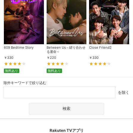
609 Bedtime Story
Between Us～縒り合わせ
Close Friend2
る運命～
￥
330
￥
220
￥
330
無料あり
無料あり
除外キーワードで絞り込む
を除く
Rakuten TVアプリ