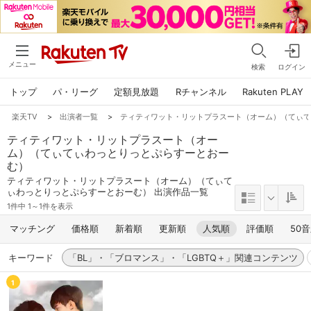
メニュー
検索
ログイン
トップ
パ・リーグ
定額見放題
Rチャンネル
Rakuten PLAY
楽天TV
>
出演者一覧
>
ティティワット・リットプラスート（オーム）（てぃ
ティティワット・リットプラスート（オー
ム）（てぃてぃわっとりっとぷらすーとおー
む）
ティティワット・リットプラスート（オーム）（てぃて
ぃわっとりっとぷらすーとおーむ） 出演作品一覧
1件中 1～1件を表示
マッチング
価格順
新着順
更新順
人気順
評価順
50
キーワード
「BL」・「ブロマンス」・「LGBTQ＋」関連コンテンツ
1