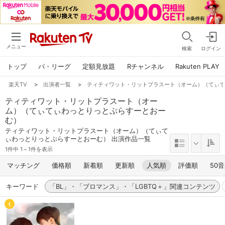
メニュー
検索
ログイン
トップ
パ・リーグ
定額見放題
Rチャンネル
Rakuten PLAY
楽天TV
>
出演者一覧
>
ティティワット・リットプラスート（オーム）（てぃ
ティティワット・リットプラスート（オー
ム）（てぃてぃわっとりっとぷらすーとおー
む）
ティティワット・リットプラスート（オーム）（てぃて
ぃわっとりっとぷらすーとおーむ） 出演作品一覧
1件中 1～1件を表示
マッチング
価格順
新着順
更新順
人気順
評価順
50
キーワード
「BL」・「ブロマンス」・「LGBTQ＋」関連コンテンツ
1