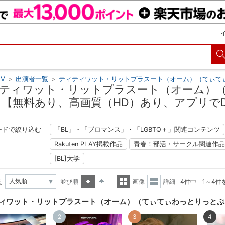
V
>
出演者一覧
>
ティティワット・リットプラスート（オーム）（てぃて
ティワット・リットプラスート（オーム）
 【無料あり、高画質（HD）あり、アプリで
ードで絞り込む
「BL」・「ブロマンス」・「LGBTQ＋」関連コンテンツ
Rakuten PLAY掲載作品
青春！部活・サークル関連作品
[BL]大学
え
並び順
画像
詳細
4件中 1～4件
昇順
降順
一覧
詳細
ィワット・リットプラスート（オーム）（てぃてぃわっとりっとぷ
表示
表示
2
3
4