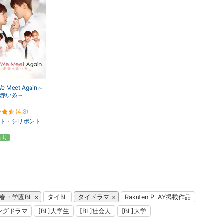
楽天チケット
エンタメニュース
推し楽
 We Meet Again～
赤い糸～
(4.8)
ト・シリポント
あり
春・学園BL
タイBL
タイドラマ
Rakuten PLAY掲載作品
ングドラマ
[BL]大学生
[BL]社会人
[BL]大学