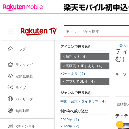
楽天T
アイコンで絞り込む
トップ
ティ
無料あり（4）
む）
ランキング
高画質（HD）あり（4）
ドラマ
パックあり（4）
キーワ
定額見放題
アプリでDL可（4）
ライブ
ジャンルで絞り込む
パ・リーグ
中国・台湾・タイドラマ（4）
並び替
無料動画
制作年で絞り込む
ティテ
2019年（1）
1
2022年（2）
Rチャンネル