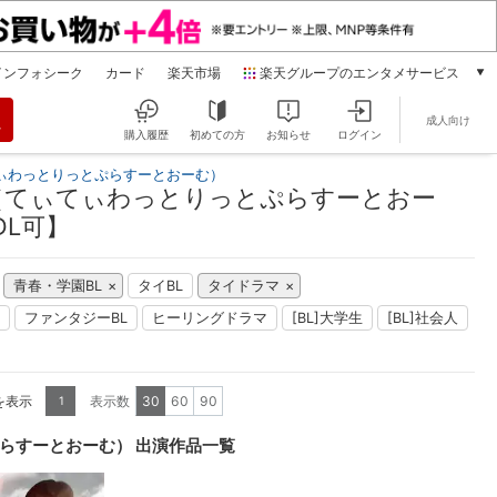
インフォシーク
カード
楽天市場
楽天グループのエンタメサービス
動画配信
成人向け
楽天TV
購入履歴
初めての方
お知らせ
ログイン
本/ゲーム/CD/DVD
ぃわっとりっとぷらすーとおーむ）
楽天ブックス
（てぃてぃわっとりっとぷらすーとおー
電子書籍
DL可】
楽天Kobo
雑誌読み放題
青春・学園BL
タイBL
タイドラマ
楽天マガジン
ファンタジーBL
ヒーリングドラマ
[BL]大学生
音楽配信
[BL]社会人
楽天ミュージック
動画配信ガイド
Rakuten PLAY
を表示
表示数
30
60
90
1
無料テレビ
らすーとおーむ） 出演作品一覧
Rチャンネル
チケット