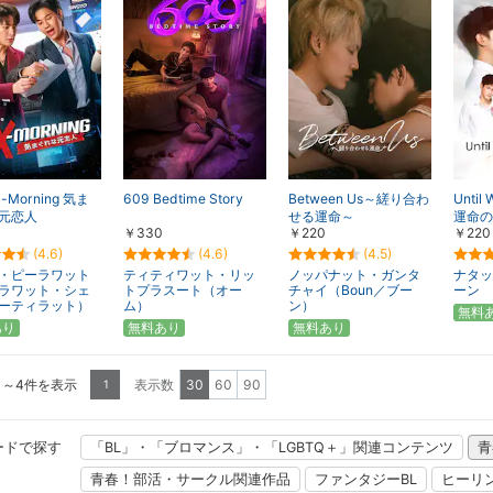
x-Morning 気ま
609 Bedtime Story
Between Us～縒り合わ
Until
元恋人
せる運命～
運命の
￥330
￥220
￥220
(4.6)
(4.6)
(4.5)
・ピーラワット
ティティワット・リッ
ノッパナット・ガンタ
ナタッ
ラワット・シェ
トプラスート（オー
チャイ（Boun／ブー
ーン
ーティラット）
ム）
ン）
無料
あり
無料あり
無料あり
1～4件を表示
表示数
30
60
90
1
ードで探す
「BL」・「ブロマンス」・「LGBTQ＋」関連コンテンツ
青
青春！部活・サークル関連作品
ファンタジーBL
ヒーリ