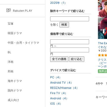
2025年（1）
Rakuten PLAY
除外キーワードで絞り込む
宝塚
を除く
韓国ドラマ
価格帯で絞り込む
中国・台湾・タイドラマ
The E
円 ～
ぐれな
￥330
BL
円
クリス
洋画
（ピー
ーンポ
デバイスで絞り込む
無料
邦画
PC（4）
海外ドラマ
Android TV（4）
4件中 
REGZA/Hisense（4）
国内ドラマ
Fire TV（4）
キーワ
Android（4）
成人向け
iOS（4）