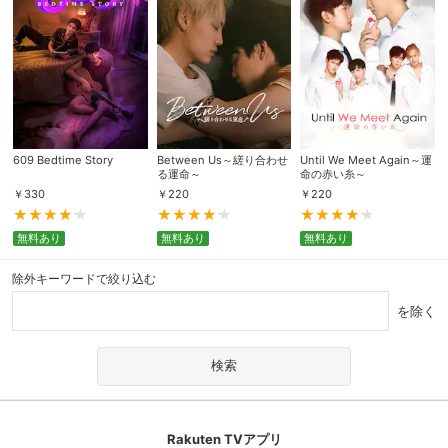
609 Bedtime Story
Between Us～縒り合わせ
Until We Meet Again～運
る運命～
命の赤い糸～
￥
330
￥
220
￥
220
無料あり
無料あり
無料あり
除外キーワードで絞り込む
を除く
Rakuten TVアプリ