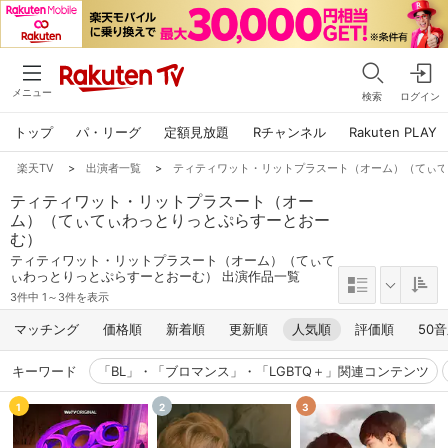
メニュー
検索
ログイン
トップ
パ・リーグ
定額見放題
Rチャンネル
Rakuten PLAY
楽天TV
>
出演者一覧
>
ティティワット・リットプラスート（オーム）（てぃ
ティティワット・リットプラスート（オー
ム）（てぃてぃわっとりっとぷらすーとおー
む）
ティティワット・リットプラスート（オーム）（てぃて
ぃわっとりっとぷらすーとおーむ） 出演作品一覧
3件中 1～3件を表示
マッチング
価格順
新着順
更新順
人気順
評価順
50
キーワード
「BL」・「ブロマンス」・「LGBTQ＋」関連コンテンツ
1
2
3