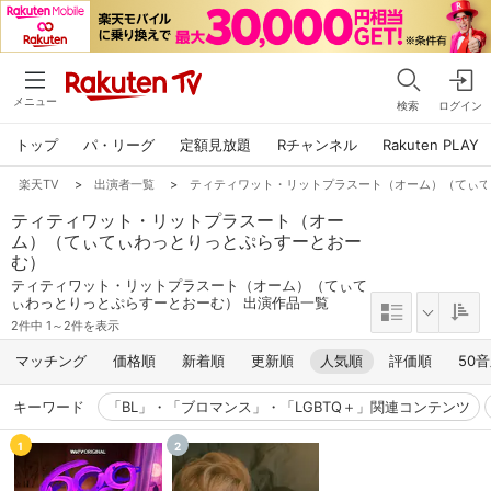
メニュー
検索
ログイン
トップ
パ・リーグ
定額見放題
Rチャンネル
Rakuten PLAY
楽天TV
>
出演者一覧
>
ティティワット・リットプラスート（オーム）（てぃ
ティティワット・リットプラスート（オー
ム）（てぃてぃわっとりっとぷらすーとおー
む）
ティティワット・リットプラスート（オーム）（てぃて
ぃわっとりっとぷらすーとおーむ） 出演作品一覧
2件中 1～2件を表示
マッチング
価格順
新着順
更新順
人気順
評価順
50
キーワード
「BL」・「ブロマンス」・「LGBTQ＋」関連コンテンツ
1
2