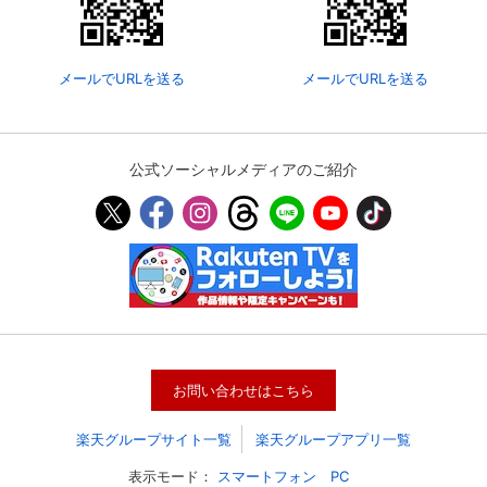
メールでURLを送る
メールでURLを送る
公式ソーシャルメディアのご紹介
会員設定
会員情報
閉じる
お問い合わせはこちら
基本情報、本人連絡先、パスワード 、クレ
会員情報変更
ジットカード情報の変更が可能です。
楽天グループサイト一覧
楽天グループアプリ一覧
表示モード：
スマートフォン
PC
決済方法変更
決済方法の変更が可能です。