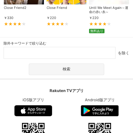
Close Friend2
Close Friend
Until We Meet Again～運
命の赤い糸～
￥
330
￥
220
￥
220
無料あり
除外キーワードで絞り込む
を除く
Rakuten TVアプリ
iOS版アプリ
Android版アプリ