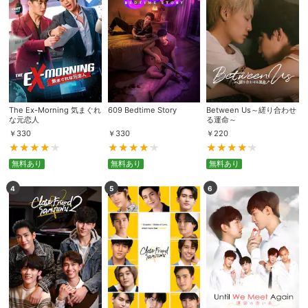
The Ex-Morning 気まぐれ
609 Bedtime Story
Between Us～縒り合わせ
な元恋人
る運命～
￥
330
￥
330
￥
220
無料あり
無料あり
無料あり
4
5
6