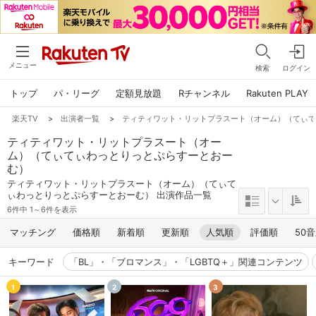
メニュー
検索
ログイン
トップ
パ・リーグ
定額見放題
Rチャンネル
Rakuten PLAY
楽天TV
>
出演者一覧
>
ティティワット・リットプラスート（オーム）（てぃ
ティティワット・リットプラスート（オー
ム）（てぃてぃわっとりっとぷらすーとおー
む）
ティティワット・リットプラスート（オーム）（てぃて
ぃわっとりっとぷらすーとおーむ） 出演作品一覧
6件中 1～6件を表示
マッチング
価格順
新着順
更新順
人気順
評価順
50
キーワード
「BL」・「ブロマンス」・「LGBTQ＋」関連コンテンツ
1
2
3