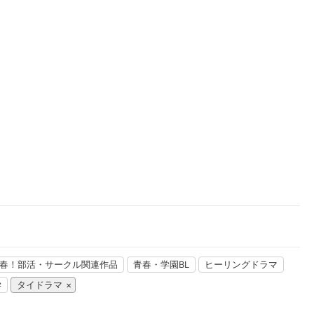
楽天チケット
エンタメニュース
推し楽
春！部活・サークル関連作品
青春・学園BL
ヒーリングドラマ
学
タイドラマ