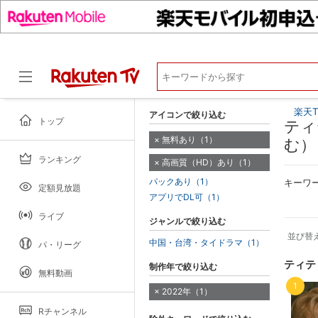
楽天T
アイコンで絞り込む
トップ
ティ
無料あり（1）
む）
ランキング
高画質（HD）あり（1）
ドラマ
パックあり（1）
キーワ
定額見放題
アプリでDL可（1）
ライブ
ジャンルで絞り込む
並び替
中国・台湾・タイドラマ（1）
パ・リーグ
ティテ
制作年で絞り込む
無料動画
1
2022年（1）
Rチャンネル