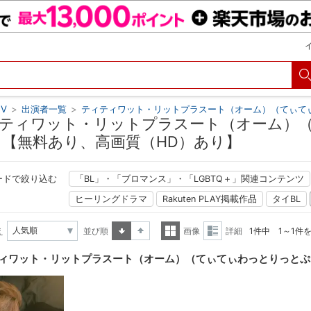
V
>
出演者一覧
>
ティティワット・リットプラスート（オーム）（てぃて
ティワット・リットプラスート（オーム）
 【無料あり、高画質（HD）あり】
ードで絞り込む
「BL」・「ブロマンス」・「LGBTQ＋」関連コンテンツ
ヒーリングドラマ
Rakuten PLAY掲載作品
タイBL
え
並び順
画像
詳細
1件中 1～1件
昇順
降順
一覧
詳細
ィワット・リットプラスート（オーム）（てぃてぃわっとりっとぷ
表示
表示