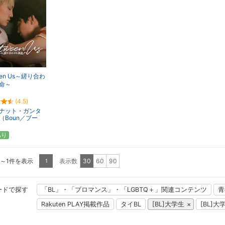
een Us～縒り合わ
命～
(4.5)
ナット・ガンタ
（Boun／ブー
あり
1～1件を表示
表示数
30
60
90
1
ードで探す
「BL」・「ブロマンス」・「LGBTQ＋」関連コンテンツ
青
Rakuten PLAY掲載作品
タイBL
[BL]大学生
[BL]大