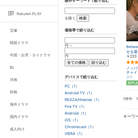
除外キーワードで絞り込む
Rakuten PLAY
を除く
価格帯で絞り込む
宝塚
韓国ドラマ
円 ～
Betw
せる運
中国・台湾・タイドラマ
円
￥220
BL
ノッパ
チャイ
ン）
デバイスで絞り込む
洋画
無料
PC（1）
邦画
Android TV（1）
1件中 
REGZA/Hisense（1）
海外ドラマ
Fire TV（1）
Android（1）
キーワ
国内ドラマ
iOS（1）
Chromecast（1）
成人向け
VIERA（1）