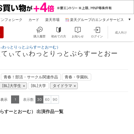
インフォシーク
カード
楽天市場
楽天グループのエンタメサービス
動画配信
成人向け
楽天TV
購入履歴
初めての方
お知らせ
ログイン
本/ゲーム/CD/DVD
ぃわっとりっとぷらすーとおーむ）
楽天ブックス
（てぃてぃわっとりっとぷらすーとおー
電子書籍
楽天Kobo
雑誌読み放題
青春！部活・サークル関連作品
青春・学園BL
楽天マガジン
[BL]大学生
[BL]大学
タイドラマ
音楽配信
楽天ミュージック
を表示
表示数
30
60
90
1
動画配信ガイド
Rakuten PLAY
らすーとおーむ） 出演作品一覧
無料テレビ
Rチャンネル
チケット