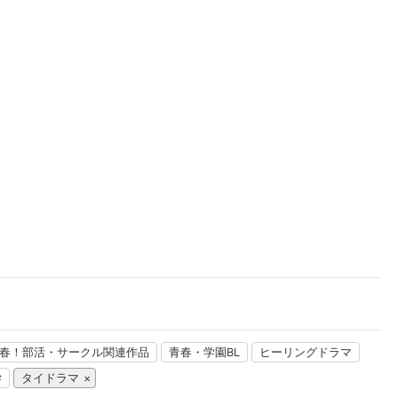
楽天チケット
エンタメニュース
推し楽
春！部活・サークル関連作品
青春・学園BL
ヒーリングドラマ
学
タイドラマ