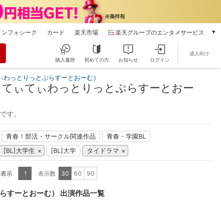
インフォシーク
カード
楽天市場
楽天グループのエンタメサービス
動画配信
成人向け
楽天TV
購入履歴
初めての方
お知らせ
ログイン
本/ゲーム/CD/DVD
ぃわっとりっとぷらすーとおーむ）
楽天ブックス
（てぃてぃわっとりっとぷらすーとおー
電子書籍
楽天Kobo
能です。
雑誌読み放題
楽天マガジン
青春！部活・サークル関連作品
青春・学園BL
音楽配信
[BL]大学生
[BL]大学
タイドラマ
楽天ミュージック
動画配信ガイド
を表示
表示数
30
60
90
1
Rakuten PLAY
無料テレビ
らすーとおーむ） 出演作品一覧
Rチャンネル
チケット