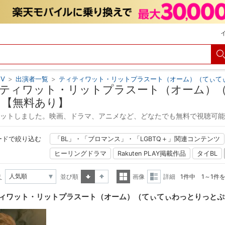
V
>
出演者一覧
>
ティティワット・リットプラスート（オーム）（てぃて
ティワット・リットプラスート（オーム）
 【無料あり】
ヒットしました。映画、ドラマ、アニメなど、どなたでも無料で視聴可
ードで絞り込む
「BL」・「ブロマンス」・「LGBTQ＋」関連コンテンツ
ヒーリングドラマ
Rakuten PLAY掲載作品
タイBL
え
並び順
画像
詳細
1件中 1～1件
昇順
降順
一覧
詳細
ィワット・リットプラスート（オーム）（てぃてぃわっとりっとぷ
表示
表示