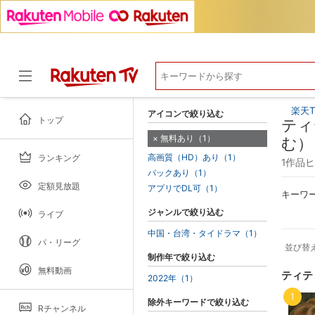
楽天T
アイコンで絞り込む
トップ
ティ
無料あり（1）
む）
高画質（HD）あり（1）
ランキング
ドラマ
1作品
パックあり（1）
定額見放題
アプリでDL可（1）
キーワ
ジャンルで絞り込む
ライブ
中国・台湾・タイドラマ（1）
パ・リーグ
並び替
制作年で絞り込む
無料動画
ティテ
2022年（1）
1
除外キーワードで絞り込む
Rチャンネル