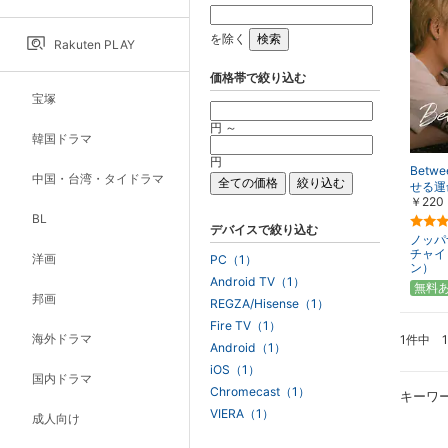
を除く
Rakuten PLAY
価格帯で絞り込む
宝塚
円 ～
韓国ドラマ
円
Betw
中国・台湾・タイドラマ
せる運
￥220
BL
デバイスで絞り込む
ノッパ
チャイ
洋画
PC（1）
ン）
Android TV（1）
無料
邦画
REGZA/Hisense（1）
Fire TV（1）
海外ドラマ
1件中 
Android（1）
iOS（1）
国内ドラマ
Chromecast（1）
キーワ
VIERA（1）
成人向け