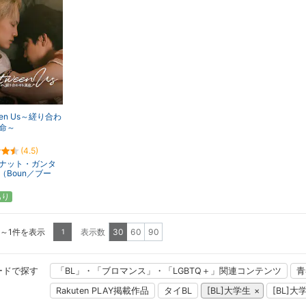
een Us～縒り合わ
命～
(4.5)
ナット・ガンタ
（Boun／ブー
あり
1～1件を表示
表示数
30
60
90
1
ードで探す
「BL」・「ブロマンス」・「LGBTQ＋」関連コンテンツ
青
Rakuten PLAY掲載作品
タイBL
[BL]大学生
[BL]大