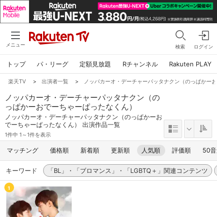
メニュー
検索
ログイン
トップ
パ・リーグ
定額見放題
Rチャンネル
Rakuten PLAY
楽天TV
>
出演者一覧
>
ノッパカーオ・デーチャーパッタナクン（のっぱかー
ノッパカーオ・デーチャーパッタナクン（の
っぱかーおでーちゃーぱったなくん）
ノッパカーオ・デーチャーパッタナクン（のっぱかーお
でーちゃーぱったなくん） 出演作品一覧
1件中 1～1件を表示
マッチング
価格順
新着順
更新順
人気順
評価順
50
キーワード
「BL」・「ブロマンス」・「LGBTQ＋」関連コンテンツ
1