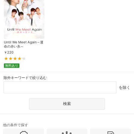
Until We Meet Again～運
命の赤い糸～
￥
220
無料あり
除外キーワードで絞り込む
を除く
他の条件で探す