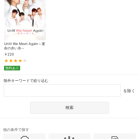
Until We Meet Again～運
命の赤い糸～
￥
220
無料あり
除外キーワードで絞り込む
を除く
他の条件で探す