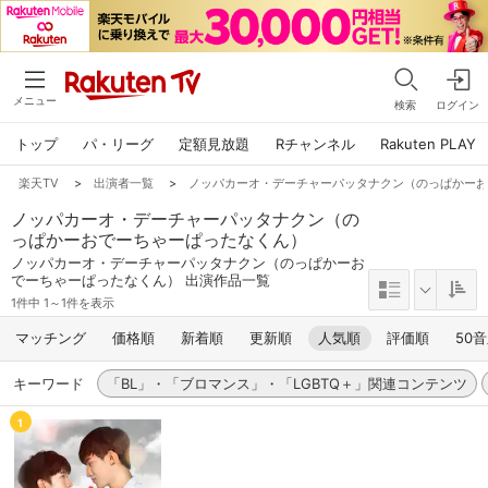
メニュー
検索
ログイン
トップ
パ・リーグ
定額見放題
Rチャンネル
Rakuten PLAY
楽天TV
>
出演者一覧
>
ノッパカーオ・デーチャーパッタナクン（のっぱかー
ノッパカーオ・デーチャーパッタナクン（の
っぱかーおでーちゃーぱったなくん）
ノッパカーオ・デーチャーパッタナクン（のっぱかーお
でーちゃーぱったなくん） 出演作品一覧
1件中 1～1件を表示
マッチング
価格順
新着順
更新順
人気順
評価順
50
キーワード
「BL」・「ブロマンス」・「LGBTQ＋」関連コンテンツ
1