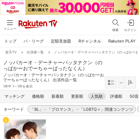
メニュー
検索
ログイン
トップ
パ・リーグ
定額見放題
Rチャンネル
Rakuten PLAY
楽天TV
>
出演者一覧
>
ノッパカーオ・デーチャーパッタナクン（のっぱかー
ノッパカーオ・デーチャーパッタナクン（の
っぱかーおでーちゃーぱったなくん）
ノッパカーオ・デーチャーパッタナクン（のっぱかーお
でーちゃーぱったなくん） 出演作品一覧
1件中 1～1件を表示
マッチング
価格順
新着順
更新順
人気順
評価順
50
キーワード
「BL」・「ブロマンス」・「LGBTQ＋」関連コンテンツ
1