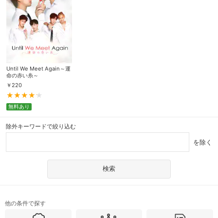
Until We Meet Again～運
命の赤い糸～
￥
220
無料あり
除外キーワードで絞り込む
を除く
他の条件で探す