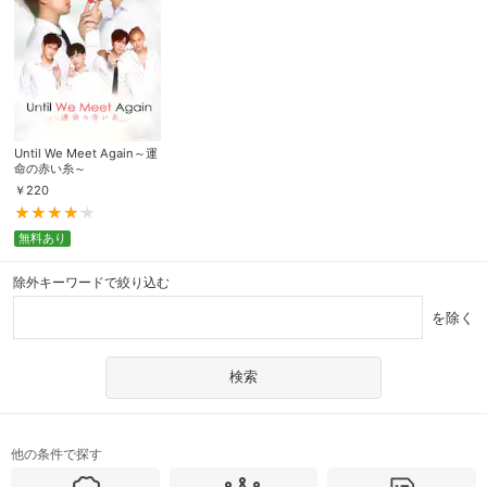
Until We Meet Again～運
命の赤い糸～
￥
220
無料あり
除外キーワードで絞り込む
を除く
他の条件で探す