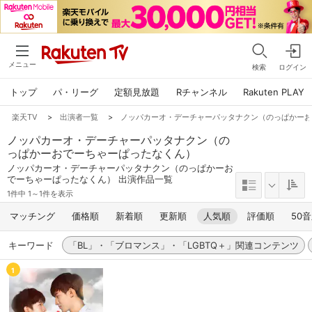
メニュー
検索
ログイン
トップ
パ・リーグ
定額見放題
Rチャンネル
Rakuten PLAY
楽天TV
>
出演者一覧
>
ノッパカーオ・デーチャーパッタナクン（のっぱかー
ノッパカーオ・デーチャーパッタナクン（の
っぱかーおでーちゃーぱったなくん）
ノッパカーオ・デーチャーパッタナクン（のっぱかーお
でーちゃーぱったなくん） 出演作品一覧
1件中 1～1件を表示
マッチング
価格順
新着順
更新順
人気順
評価順
50
キーワード
「BL」・「ブロマンス」・「LGBTQ＋」関連コンテンツ
1