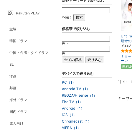
除外キーワードで絞り込む
Rakuten PLAY
を除く
価格帯で絞り込む
宝塚
Until 
韓国ドラマ
運命の
円 ～
￥220
中国・台湾・タイドラマ
円
ナタッ
ーン
BL
無料
デバイスで絞り込む
洋画
1件中 
PC（1）
邦画
Android TV（1）
REGZA/Hisense（1）
キーワ
海外ドラマ
Fire TV（1）
Android（1）
国内ドラマ
iOS（1）
Chromecast（1）
成人向け
VIERA（1）