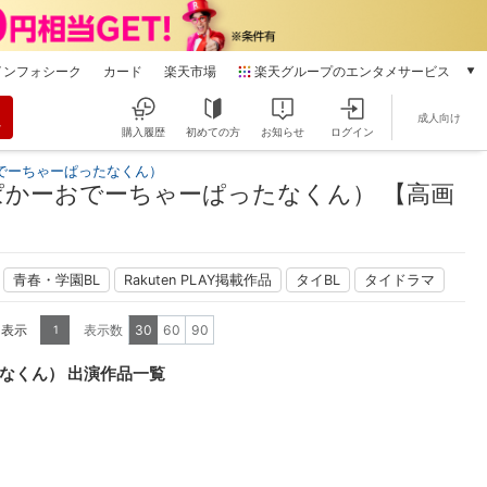
インフォシーク
カード
楽天市場
楽天グループのエンタメサービス
動画配信
成人向け
楽天TV
購入履歴
初めての方
お知らせ
ログイン
本/ゲーム/CD/DVD
でーちゃーぱったなくん）
楽天ブックス
かーおでーちゃーぱったなくん） 【高画
電子書籍
楽天Kobo
雑誌読み放題
青春・学園BL
Rakuten PLAY掲載作品
タイBL
タイドラマ
楽天マガジン
音楽配信
を表示
表示数
30
60
90
1
楽天ミュージック
動画配信ガイド
なくん） 出演作品一覧
Rakuten PLAY
無料テレビ
Rチャンネル
チケット