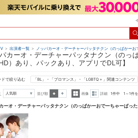
V
>
出演者一覧
>
ノッパカーオ・デーチャーパッタナクン（のっぱかーお
パカーオ・デーチャーパッタナクン（のっぱ
HD）あり、パックあり、アプリでDL可】
ードで絞り込む
「BL」・「ブロマンス」・「LGBTQ＋」関連コンテンツ
え
並び順
画像
詳細
1件中 1～1件
昇順
降順
一覧
詳細
カーオ・デーチャーパッタナクン（のっぱかーおでーちゃーぱった
表示
表示