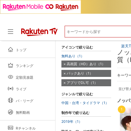
楽天T
アイコンで絞り込む
トップ
ノッ
無料あり（1）
質（
高画質（HD）あり（1）
ランキング
ドラマ
パックあり（1）
キーワ
定額見放題
アプリでDL可（1）
並び替
ライブ
ジャンルで絞り込む
ノッパ
パ・リーグ
中国・台湾・タイドラマ（1）
1
無料動画
制作年で絞り込む
2019年（1）
Rチャンネル