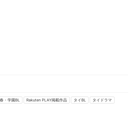
楽天チケット
エンタメニュース
推し楽
春・学園BL
Rakuten PLAY掲載作品
タイBL
タイドラマ