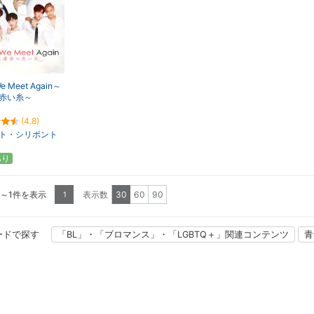
We Meet Again～
赤い糸～
(4.8)
ト・シリポント
あり
1～1件を表示
表示数
30
60
90
1
ードで探す
「BL」・「ブロマンス」・「LGBTQ＋」関連コンテンツ
青