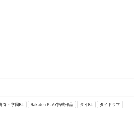
楽天チケット
エンタメニュース
推し楽
青春・学園BL
Rakuten PLAY掲載作品
タイBL
タイドラマ