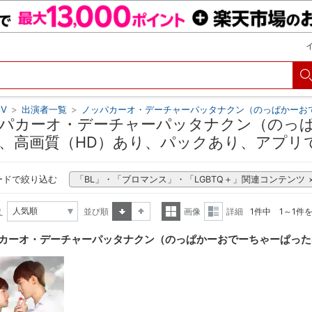
V
>
出演者一覧
>
ノッパカーオ・デーチャーパッタナクン（のっぱかーお
パカーオ・デーチャーパッタナクン（のっぱ
、高画質（HD）あり、パックあり、アプリで
ードで絞り込む
「BL」・「ブロマンス」・「LGBTQ＋」関連コンテンツ
え
並び順
画像
詳細
1件中 1～1件
昇順
降順
一覧
詳細
カーオ・デーチャーパッタナクン（のっぱかーおでーちゃーぱった
表示
表示