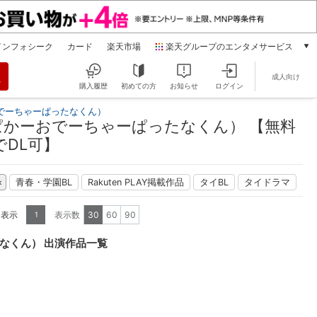
インフォシーク
カード
楽天市場
楽天グループのエンタメサービス
動画配信
成人向け
楽天TV
購入履歴
初めての方
お知らせ
ログイン
本/ゲーム/CD/DVD
でーちゃーぱったなくん）
楽天ブックス
かーおでーちゃーぱったなくん） 【無料
電子書籍
DL可】
楽天Kobo
雑誌読み放題
青春・学園BL
Rakuten PLAY掲載作品
タイBL
タイドラマ
楽天マガジン
音楽配信
を表示
表示数
30
60
90
1
楽天ミュージック
動画配信ガイド
なくん） 出演作品一覧
Rakuten PLAY
無料テレビ
Rチャンネル
チケット