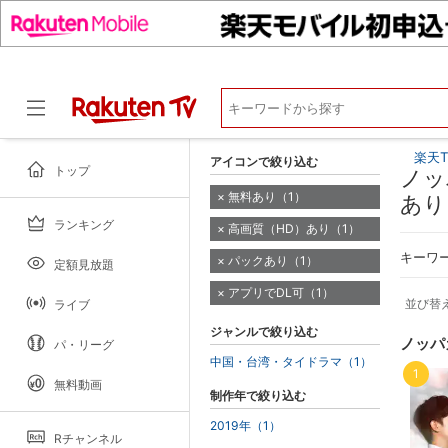
楽天T
アイコンで絞り込む
トップ
ノッ
無料あり（1）
あり
ランキング
高画質（HD）あり（1）
ドラマ
キーワ
パックあり（1）
定額見放題
アプリでDL可（1）
並び替
ライブ
ジャンルで絞り込む
ノッパ
パ・リーグ
中国・台湾・タイドラマ（1）
1
無料動画
制作年で絞り込む
2019年（1）
Rチャンネル