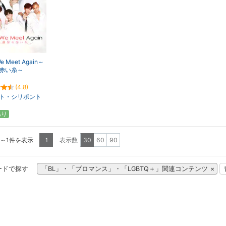
We Meet Again～
赤い糸～
(4.8)
ト・シリポント
あり
1～1件を表示
表示数
30
60
90
1
ードで探す
「BL」・「ブロマンス」・「LGBTQ＋」関連コンテンツ