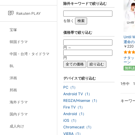
除外キーワードで絞り込む
Rakuten PLAY
を除く
宝塚
価格帯で絞り込む
Until 
韓国ドラマ
運命の
￥220
円 ～
中国・台湾・タイドラマ
円
ナタッ
ーン
BL
無料
洋画
デバイスで絞り込む
1件中 
PC（1）
邦画
Android TV（1）
REGZA/Hisense（1）
キーワ
海外ドラマ
Fire TV（1）
Android（1）
国内ドラマ
iOS（1）
成人向け
Chromecast（1）
VIERA（1）