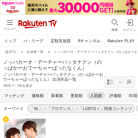
メニュー
検索
ログイン
トップ
パ・リーグ
定額見放題
Rチャンネル
Rakuten PLAY
楽天TV
>
出演者一覧
>
ノッパカーオ・デーチャーパッタナクン（のっぱかー
ノッパカーオ・デーチャーパッタナクン（の
っぱかーおでーちゃーぱったなくん）
ノッパカーオ・デーチャーパッタナクン（のっぱかーお
でーちゃーぱったなくん） 出演作品一覧
1件中 1～1件を表示
マッチング
価格順
新着順
更新順
人気順
評価順
50
キーワード
「BL」・「ブロマンス」・「LGBTQ＋」関連コンテンツ
1