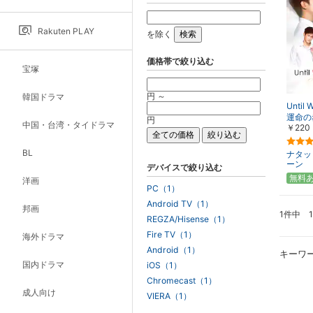
Rakuten PLAY
を除く
価格帯で絞り込む
宝塚
円 ～
韓国ドラマ
Until 
運命の
円
中国・台湾・タイドラマ
￥220
BL
ナタッ
ーン
デバイスで絞り込む
無料
洋画
PC（1）
Android TV（1）
邦画
1件中 
REGZA/Hisense（1）
Fire TV（1）
海外ドラマ
Android（1）
キーワ
国内ドラマ
iOS（1）
Chromecast（1）
成人向け
VIERA（1）