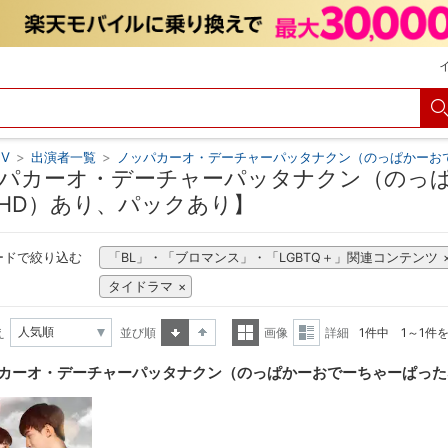
V
>
出演者一覧
>
ノッパカーオ・デーチャーパッタナクン（のっぱかーお
パカーオ・デーチャーパッタナクン（のっぱ
HD）あり、パックあり】
ードで絞り込む
「BL」・「ブロマンス」・「LGBTQ＋」関連コンテンツ
タイドラマ
え
並び順
画像
詳細
1件中 1～1件
昇順
降順
一覧
詳細
カーオ・デーチャーパッタナクン（のっぱかーおでーちゃーぱった
表示
表示