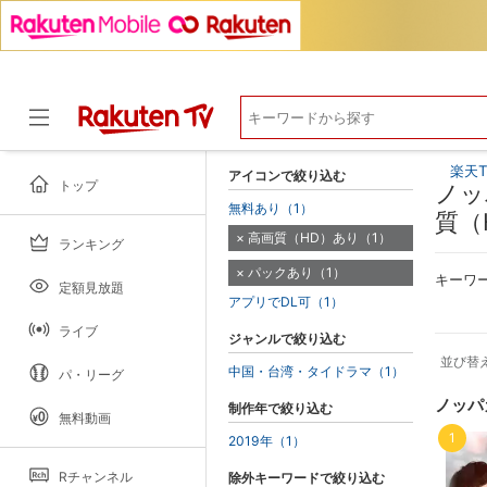
楽天T
アイコンで絞り込む
トップ
ノッ
無料あり（1）
質（
高画質（HD）あり（1）
ランキング
ドラマ
パックあり（1）
キーワ
定額見放題
アプリでDL可（1）
ライブ
ジャンルで絞り込む
並び替
中国・台湾・タイドラマ（1）
パ・リーグ
ノッパ
制作年で絞り込む
無料動画
1
2019年（1）
Rチャンネル
除外キーワードで絞り込む