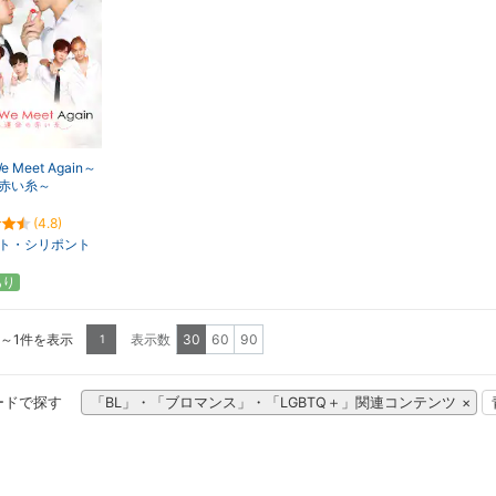
We Meet Again～
赤い糸～
(4.8)
ト・シリポント
あり
1～1件を表示
表示数
30
60
90
1
ードで探す
「BL」・「ブロマンス」・「LGBTQ＋」関連コンテンツ