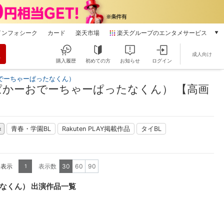
インフォシーク
カード
楽天市場
楽天グループのエンタメサービス
動画配信
成人向け
楽天TV
購入履歴
初めての方
お知らせ
ログイン
本/ゲーム/CD/DVD
でーちゃーぱったなくん）
楽天ブックス
かーおでーちゃーぱったなくん） 【高画
電子書籍
楽天Kobo
雑誌読み放題
青春・学園BL
Rakuten PLAY掲載作品
タイBL
楽天マガジン
音楽配信
楽天ミュージック
を表示
表示数
30
60
90
1
動画配信ガイド
Rakuten PLAY
なくん） 出演作品一覧
無料テレビ
Rチャンネル
チケット