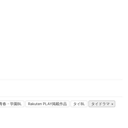
楽天チケット
エンタメニュース
推し楽
青春・学園BL
Rakuten PLAY掲載作品
タイBL
タイドラマ