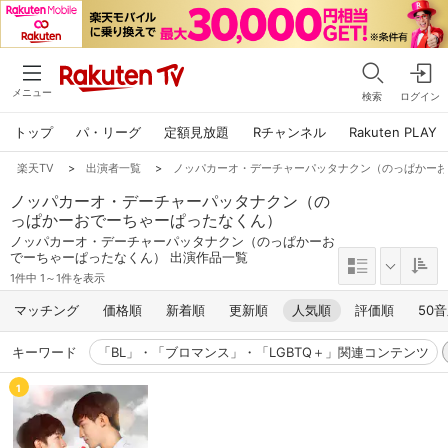
メニュー
検索
ログイン
トップ
パ・リーグ
定額見放題
Rチャンネル
Rakuten PLAY
楽天TV
>
出演者一覧
>
ノッパカーオ・デーチャーパッタナクン（のっぱかー
ノッパカーオ・デーチャーパッタナクン（の
っぱかーおでーちゃーぱったなくん）
ノッパカーオ・デーチャーパッタナクン（のっぱかーお
でーちゃーぱったなくん） 出演作品一覧
1件中 1～1件を表示
マッチング
価格順
新着順
更新順
人気順
評価順
50
キーワード
「BL」・「ブロマンス」・「LGBTQ＋」関連コンテンツ
1