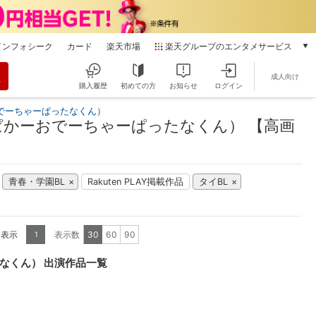
インフォシーク
カード
楽天市場
楽天グループのエンタメサービス
動画配信
成人向け
楽天TV
購入履歴
初めての方
お知らせ
ログイン
本/ゲーム/CD/DVD
でーちゃーぱったなくん）
楽天ブックス
かーおでーちゃーぱったなくん） 【高画
電子書籍
楽天Kobo
雑誌読み放題
青春・学園BL
Rakuten PLAY掲載作品
タイBL
楽天マガジン
音楽配信
楽天ミュージック
を表示
表示数
30
60
90
1
動画配信ガイド
Rakuten PLAY
なくん） 出演作品一覧
無料テレビ
Rチャンネル
チケット