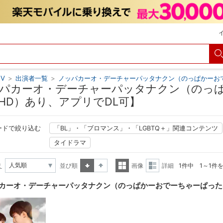
V
>
出演者一覧
>
ノッパカーオ・デーチャーパッタナクン（のっぱかーお
パカーオ・デーチャーパッタナクン（のっぱ
HD）あり、アプリでDL可】
ードで絞り込む
「BL」・「ブロマンス」・「LGBTQ＋」関連コンテンツ
タイドラマ
え
並び順
画像
詳細
1件中 1～1件
昇順
降順
一覧
詳細
カーオ・デーチャーパッタナクン（のっぱかーおでーちゃーぱった
表示
表示