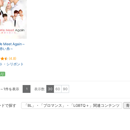
We Meet Again～
赤い糸～
(4.8)
ト・シリポント
あり
1～1件を表示
表示数
30
60
90
1
ードで探す
「BL」・「ブロマンス」・「LGBTQ＋」関連コンテンツ
青