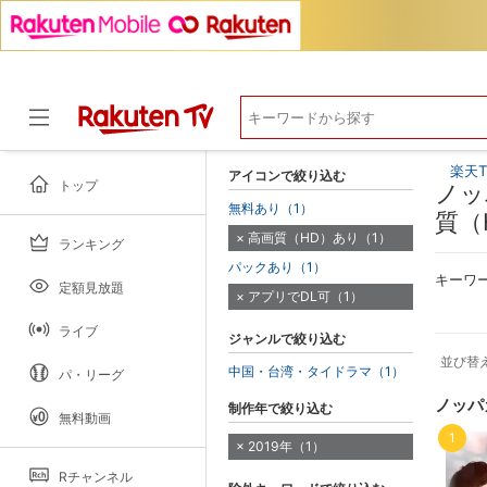
楽天T
アイコンで絞り込む
トップ
ノッ
無料あり（1）
質（
高画質（HD）あり（1）
ランキング
ドラマ
パックあり（1）
キーワ
定額見放題
アプリでDL可（1）
ライブ
ジャンルで絞り込む
並び替
中国・台湾・タイドラマ（1）
パ・リーグ
ノッパ
制作年で絞り込む
無料動画
1
2019年（1）
Rチャンネル