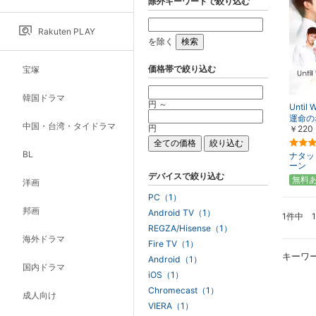
除外キーワードで絞り込む
Rakuten PLAY
を除く
価格帯で絞り込む
宝塚
韓国ドラマ
円 ～
Until 
運命の
中国・台湾・タイドラマ
円
￥220
BL
ナタッ
ーン
デバイスで絞り込む
無料
洋画
PC（1）
邦画
Android TV（1）
1件中 
REGZA/Hisense（1）
海外ドラマ
Fire TV（1）
キーワ
Android（1）
国内ドラマ
iOS（1）
Chromecast（1）
成人向け
VIERA（1）