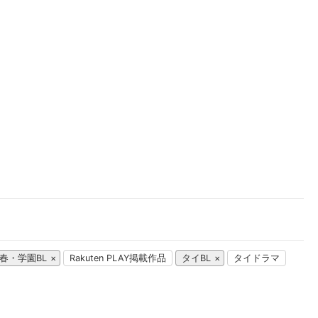
楽天チケット
エンタメニュース
推し楽
春・学園BL
Rakuten PLAY掲載作品
タイBL
タイドラマ