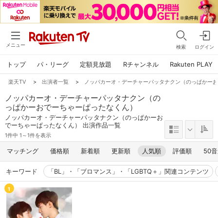
メニュー
検索
ログイン
トップ
パ・リーグ
定額見放題
Rチャンネル
Rakuten PLAY
楽天TV
>
出演者一覧
>
ノッパカーオ・デーチャーパッタナクン（のっぱかー
ノッパカーオ・デーチャーパッタナクン（の
っぱかーおでーちゃーぱったなくん）
ノッパカーオ・デーチャーパッタナクン（のっぱかーお
でーちゃーぱったなくん） 出演作品一覧
1件中 1～1件を表示
マッチング
価格順
新着順
更新順
人気順
評価順
50
キーワード
「BL」・「ブロマンス」・「LGBTQ＋」関連コンテンツ
1